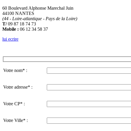
60 Boulevard Alphonse Marechal Juin
44100 NANTES
(44 - Loire-atlantique - Pays de la Loire)
T/
09 87 18 74 73
Mobile :
06 12 34 58 37
lui ecrire
Votre nom* :
Votre adresse* :
Votre CP* :
Votre Ville* :