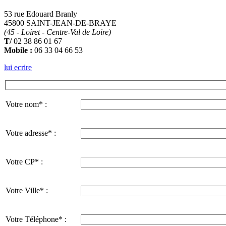
53 rue Edouard Branly
45800 SAINT-JEAN-DE-BRAYE
(45 - Loiret - Centre-Val de Loire)
T/
02 38 86 01 67
Mobile :
06 33 04 66 53
lui ecrire
Votre nom* :
Votre adresse* :
Votre CP* :
Votre Ville* :
Votre Téléphone* :