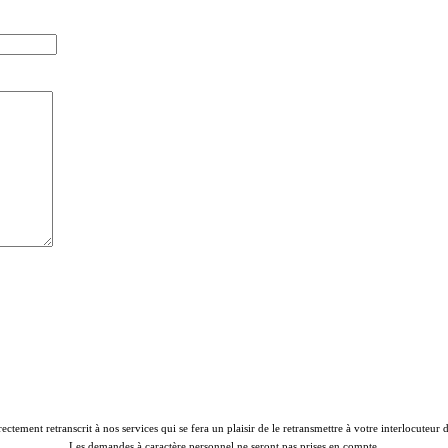
rectement retranscrit à nos services qui se fera un plaisir de le retransmettre à votre interlocuteur
Les demandes à caractère personnel ne seront pas prises en compte.