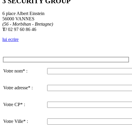
3 SECURITY GROUP
6 place Albert Einstein
56000 VANNES
(56 - Morbihan - Bretagne)
T/
02 97 60 86 46
lui ecrire
Votre nom* :
Votre adresse* :
Votre CP* :
Votre Ville* :